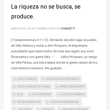
La riqueza no se busca, se
produce.
MIÉRCOLES, 24 SEPTIEMBRE 2025
POR
DONIZETTI
(1 tesalonicenses 4:11-12). Armando decidió viajar al pueblo
de Villa Ventura y visitar a don Próspero, el empresario
acaudalado que había hecho de toda esa región una zona
floreciente y con gente feliz. – Señor Próspero, yo vengo
de Villa Pereza, una tierra lejana donde la gente carece de los
más mínimos recursos. Me gustaría
DEVOCIONALES
DEVOCIONALES CRISTIANOS
DEVOCIONALES EN PIJAMA
DINERO ABUNDANTE
DIOS
DON PRÓSPERO
DONIZETTI BARRIOS
ESTUDIOS BÍBLICOS
EXCELENCIA ESPIRITUAL
JESUCRISTO
LA BIBLIA
MADUREZ CRISTIANA