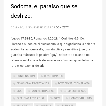
Sodoma, el paraíso que se
deshizo.
DOMINGO, 16 NOVIEMBRE 2025
POR
DONIZETTI
(Lucas 17:28-30; Romanos 1:26-28; 1 Corintios 6:9-10).
Florencia buscó en el diccionario lo que significaba la palabra
sodomita, aunque a ella, una atractiva y simpática joven, le
gustaba más usar la palabra “gay”, sobre todo cuando se
refería al estilo de vida de su ex novio Cristian, quien le había
roto el corazón al dejarla
CONDENACIÓN
DEVOCIONALES
DEVOCIONALES CRISTIANOS
DEVOCIONALES EN PIJAMA
DIOS
DONIZETTI BARRIOS
ESTUDIOS BÍBLICOS
EXCELENCIA ESPIRITUAL
GAYS
HOMOSEXUALISMO
JESUCRISTO
LA BIBLIA
LESBIANAS