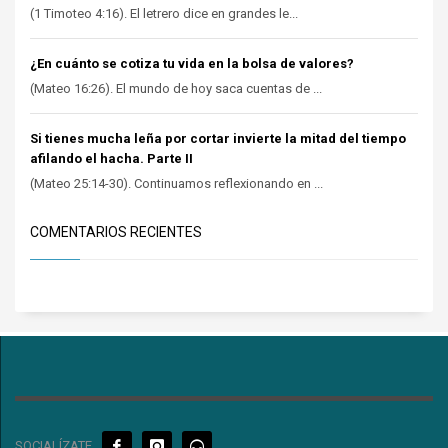
(1 Timoteo 4:16). El letrero dice en grandes le...
¿En cuánto se cotiza tu vida en la bolsa de valores?
(Mateo 16:26). El mundo de hoy saca cuentas de ...
Si tienes mucha leña por cortar invierte la mitad del tiempo
afilando el hacha. Parte II
(Mateo 25:14-30). Continuamos reflexionando en ...
COMENTARIOS RECIENTES
SOCIALÍZATE