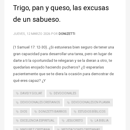
Trigo, pan y queso, las excusas
de un sabueso.
JUEVES, 12 MARZO 2026
POR
DONIZETTI
(1 Samuel 17: 12-30). ¿Si estuvieras bien seguro de tener una
gran capacidad para desarrollar una tarea, pero en lugar de
darte a ti la oportunidad te relegaran y se la dieran a otro, te
quedarías enojado haciendo pucheros? ¿O esperarías
pacientemente que se te diera la ocasión para demostrar de
qué eres capaz? ¿Y
DAVID Y GOLIAT
DEVOCIONALES
DEVOCIONALES CRISTIANOS
DEVOCIONALES EN PIJAMA
DIOS
DONIZETTI BARRIOS
ESTUDIOS BÍBLICOS
EXCELENCIA ESPIRITUAL
JESUCRISTO
LA BIBLIA
MADUREZ CRISTIANA
MEDITACIONES CRISTIANAS