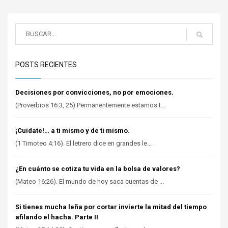
POSTS RECIENTES
Decisiones por convicciones, no por emociones.
(Proverbios 16:3, 25) Permanentemente estamos t...
¡Cuídate!… a ti mismo y de ti mismo.
(1 Timoteo 4:16). El letrero dice en grandes le...
¿En cuánto se cotiza tu vida en la bolsa de valores?
(Mateo 16:26). El mundo de hoy saca cuentas de ...
Si tienes mucha leña por cortar invierte la mitad del tiempo
afilando el hacha. Parte II