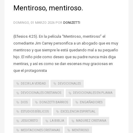
Mentiroso, mentiroso.
DOMINGO, 01 MARZO 2026
POR
DONIZETTI
(Efesios 4:25). En la película “Mentiroso, mentiroso” el
comediante Jim Carrey personifica a un abogado que es muy
mentiroso y que siempre le está quedando mal a su pequeño
hijo. El niño pide como deseo que su padre nunca más diga
mentiras, y así es como se dan escenas muy graciosas en
que el protagonista
DECIR LA VERDAD
DEVOCIONALES
DEVOCIONALES CRISTIANOS
DEVOCIONALES EN PIJAMA
DIOS
DONIZETTI BARRIOS
ENGAÑADORES
ESTUDIOS BÍBLICOS
EXCELENCIA ESPIRITUAL
JESUCRISTO
LA BIBLIA
MADUREZ CRISTIANA
MEDITACIONES CRISTIANAS
MENTIROSO