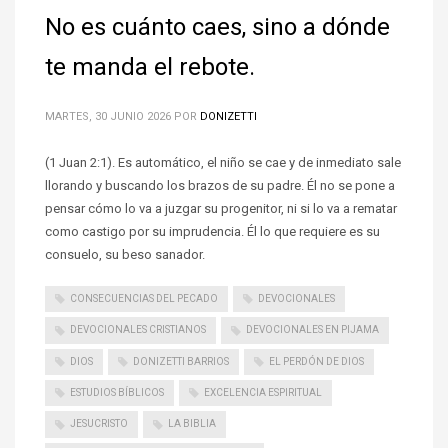
No es cuánto caes, sino a dónde
te manda el rebote.
MARTES, 30 JUNIO 2026
POR
DONIZETTI
(1 Juan 2:1). Es automático, el niño se cae y de inmediato sale
llorando y buscando los brazos de su padre. Él no se pone a
pensar cómo lo va a juzgar su progenitor, ni si lo va a rematar
como castigo por su imprudencia. Él lo que requiere es su
consuelo, su beso sanador.
CONSECUENCIAS DEL PECADO
DEVOCIONALES
DEVOCIONALES CRISTIANOS
DEVOCIONALES EN PIJAMA
DIOS
DONIZETTI BARRIOS
EL PERDÓN DE DIOS
ESTUDIOS BÍBLICOS
EXCELENCIA ESPIRITUAL
JESUCRISTO
LA BIBLIA