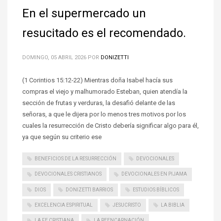
En el supermercado un
resucitado es el recomendado.
DOMINGO, 05 ABRIL 2026
POR
DONIZETTI
(1 Corintios 15:12-22) Mientras doña Isabel hacía sus
compras el viejo y malhumorado Esteban, quien atendía la
sección de frutas y verduras, la desafió delante de las
señoras, a que le dijera por lo menos tres motivos por los
cuales la resurrección de Cristo debería significar algo para él,
ya que según su criterio ese
BENEFICIOS DE LA RESURRECCIÓN
DEVOCIONALES
DEVOCIONALES CRISTIANOS
DEVOCIONALES EN PIJAMA
DIOS
DONIZETTI BARRIOS
ESTUDIOS BÍBLICOS
EXCELENCIA ESPIRITUAL
JESUCRISTO
LA BIBLIA
LA FE CRISTIANA
LA REENCARNACIÓN