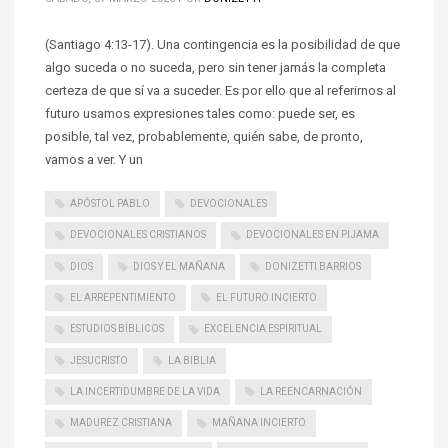
(Santiago 4:13-17). Una contingencia es la posibilidad de que
algo suceda o no suceda, pero sin tener jamás la completa
certeza de que sí va a suceder. Es por ello que al referirnos al
futuro usamos expresiones tales como: puede ser, es
posible, tal vez, probablemente, quién sabe, de pronto,
vamos a ver. Y un
APÓSTOL PABLO
DEVOCIONALES
DEVOCIONALES CRISTIANOS
DEVOCIONALES EN PIJAMA
DIOS
DIOS Y EL MAÑANA
DONIZETTI BARRIOS
EL ARREPENTIMIENTO
EL FUTURO INCIERTO
ESTUDIOS BÍBLICOS
EXCELENCIA ESPIRITUAL
JESUCRISTO
LA BIBLIA
LA INCERTIDUMBRE DE LA VIDA
LA REENCARNACIÓN
MADUREZ CRISTIANA
MAÑANA INCIERTO