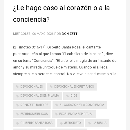
¿Le hago caso al corazón o a la
conciencia?
MIÉRCOLES, 06 MAYO 2026
POR
DONIZETTI
(2 Timoteo 3:16-17). Gilberto Santa Rosa, el cantante
puertorriqueño al que llaman “El caballero de la salsa” , dice
en su tema “Conciencia”: “Ella tiene la magia de un instante de
amor y su mirada un toque de misterio. Cuando ella llega
siempre suelo perder el control. No vuelvo a ser el mismo si la
DEVOCIONALES
DEVOCIONALES CRISTIANOS
DEVOCIONALES EN PIJAMA
DIOS
DONIZETTI BARRIOS
EL CORAZÓN Y LA CONCIENCIA
ESTUDIOS BÍBLICOS
EXCELENCIA ESPIRITUAL
GILBERTO SANTA ROSA
JESUCRISTO
LA BIBLIA