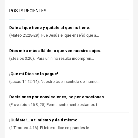
POSTS RECIENTES
Dale al que tiene y quítale al que no tiene.
(Mateo 25:28-29). Fue Jesús el que enseñó que a...
Dios mira más allá de lo que ven nuestros ojos.
(Efesios 3:20). Para un niño resulta incompren...
¡Qué mi Dios se lo pague!
(Lucas 14:12-14). Nuestro buen sentido del humo...
Decisiones por convicciones, no por emociones.
(Proverbios 16:3, 25) Permanentemente estamos t...
¡Cuídate!… a ti mismo y de ti mismo.
(1 Timoteo 4:16). El letrero dice en grandes le...