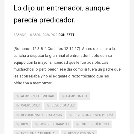
Lo dijo un entrenador, aunque
parecía predicador.
SÁBADO, 18 ABRIL 2026
POR
DONIZETTI
(Romanos 12:3-8; 1 Corintios 12:14-27). Antes de saltar a la
cancha a disputar la gran final el entrenador habló con su
equipo con la mayor sinceridad que le fue posible. Los
muchachos lo percibieron ese día como si fuera un padre que
les aconsejaba y no el exigente director técnico que les
obligaba a memorizar
ALTIVEZ VS. HUMILDAD
CAMPEONATO
CAMPEONES
DEVOCIONALES
DEVOCIONALES CRISTIANOS
DEVOCIONALES EN PIJAMA
DIOS
DONIZETTI BARRIOS
ESTUDIOS BÍBLICOS
EXCELENCIA ESPIRITUAL
FE VS. OPTIMISMO