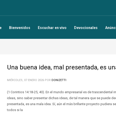
e
Bienvenidos
Escuchar en vivo
Devocionales
Anúnc
Una buena idea, mal presentada, es un
MIÉRCOLES, 07 ENERO 2026
POR
DONIZETTI
(1 Corintios 14:18-25, 40). En el mundo empresarial es de trascendental 
ideas, sino saber presentar dichas ideas, de tal manera que se puede de
presentada, es una mala idea. Sí, aún el más brillante proyecto pudiera 
todos si la