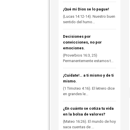
¡Qué mi Dios se lo pague!
(Lucas 14:12-14). Nuestro buen
sentido del humo...
Decisiones por
convicciones, no por
emociones.
(Proverbios 16:3, 25)
Permanentemente estamos t...
¡Cuídate!… a ti mismo y de ti
mismo.
(1 Timoteo 4:16). El letrero dice
en grandes le...
¿En cuánto se cotiza tu vida
en la bolsa de valores?
(Mateo 16:26). El mundo de hoy
saca cuentas de ...