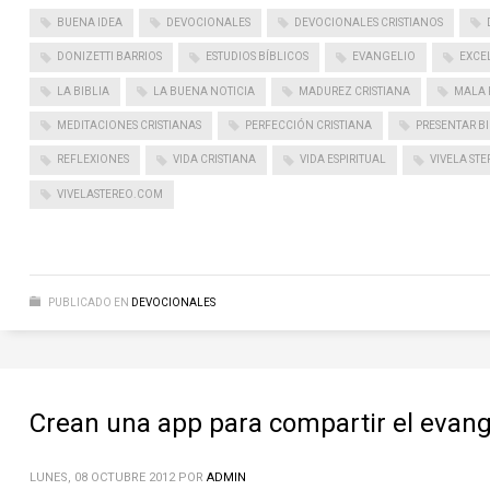
BUENA IDEA
DEVOCIONALES
DEVOCIONALES CRISTIANOS
DONIZETTI BARRIOS
ESTUDIOS BÍBLICOS
EVANGELIO
EXCEL
LA BIBLIA
LA BUENA NOTICIA
MADUREZ CRISTIANA
MALA 
MEDITACIONES CRISTIANAS
PERFECCIÓN CRISTIANA
PRESENTAR BI
REFLEXIONES
VIDA CRISTIANA
VIDA ESPIRITUAL
VIVELA STE
VIVELASTEREO.COM
PUBLICADO EN
DEVOCIONALES
Crean una app para compartir el evang
LUNES, 08 OCTUBRE 2012
POR
ADMIN