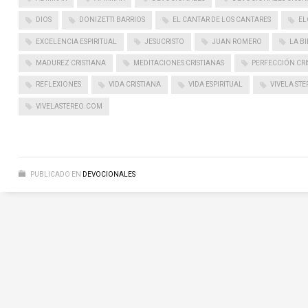
DIOS
DONIZETTI BARRIOS
EL CANTAR DE LOS CANTARES
EL
EXCELENCIA ESPIRITUAL
JESUCRISTO
JUAN ROMERO
LA BI
MADUREZ CRISTIANA
MEDITACIONES CRISTIANAS
PERFECCIÓN CRI
REFLEXIONES
VIDA CRISTIANA
VIDA ESPIRITUAL
VIVELA STE
VIVELASTEREO.COM
PUBLICADO EN
DEVOCIONALES