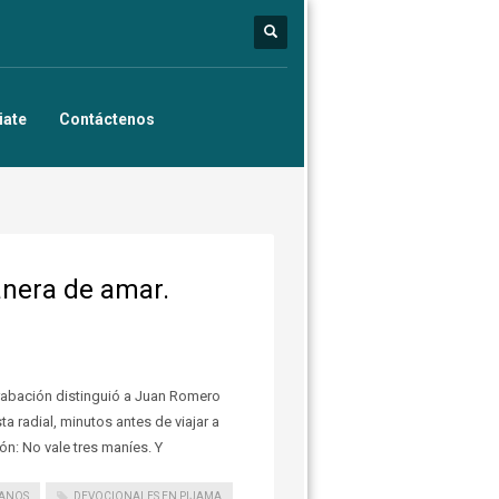
iate
Contáctenos
nera de amar.
Grabación distinguió a Juan Romero
a radial, minutos antes de viajar a
n: No vale tres maníes. Y
IANOS
DEVOCIONALES EN PIJAMA