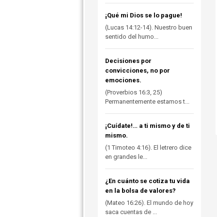
¡Qué mi Dios se lo pague!
(Lucas 14:12-14). Nuestro buen
sentido del humo...
Decisiones por
convicciones, no por
emociones.
(Proverbios 16:3, 25)
Permanentemente estamos t...
¡Cuídate!… a ti mismo y de ti
mismo.
(1 Timoteo 4:16). El letrero dice
en grandes le...
¿En cuánto se cotiza tu vida
en la bolsa de valores?
(Mateo 16:26). El mundo de hoy
saca cuentas de ...