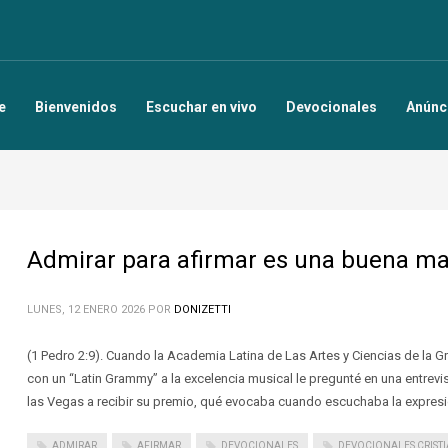
e
Bienvenidos
Escuchar en vivo
Devocionales
Anúnc
Admirar para afirmar es una buena ma
LUNES, 12 ENERO 2026
POR
DONIZETTI
(1 Pedro 2:9). Cuando la Academia Latina de Las Artes y Ciencias de la 
con un “Latin Grammy” a la excelencia musical le pregunté en una entrevist
las Vegas a recibir su premio, qué evocaba cuando escuchaba la expresió
ADMIRAR
AFIRMAR
DEVOCIONALES
DEVOCIONALES CRIST