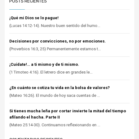
POSTS RECIENTES
¡Qué mi Dios se lo pague!
(Lucas 14:12-14). Nuestro buen sentido del humo...
Decisiones por convicciones, no por emociones.
(Proverbios 16:3, 25) Permanentemente estamos t...
¡Cuídate!… a ti mismo y de ti mismo.
(1 Timoteo 4:16). El letrero dice en grandes le...
¿En cuánto se cotiza tu vida en la bolsa de valores?
(Mateo 16:26). El mundo de hoy saca cuentas de ...
Si tienes mucha leña por cortar invierte la mitad del tiempo
afilando el hacha. Parte II
(Mateo 25:14-30). Continuamos reflexionando en ...