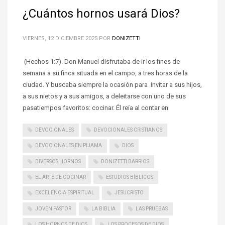
¿Cuántos hornos usará Dios?
VIERNES, 12 DICIEMBRE 2025
POR
DONIZETTI
(Hechos 1:7). Don Manuel disfrutaba de ir los fines de
semana a su finca situada en el campo, a tres horas de la
ciudad. Y buscaba siempre la ocasión para invitar a sus hijos,
a sus nietos y a sus amigos, a deleitarse con uno de sus
pasatiempos favoritos: cocinar. Él reía al contar en
DEVOCIONALES
DEVOCIONALES CRISTIANOS
DEVOCIONALES EN PIJAMA
DIOS
DIVERSOS HORNOS
DONIZETTI BARRIOS
EL ARTE DE COCINAR
ESTUDIOS BÍBLICOS
EXCELENCIA ESPIRITUAL
JESUCRISTO
JOVEN PASTOR
LA BIBLIA
LAS PRUEBAS
LOS HORNOS DE DIOS
LOS PROCESOS DE DIOS