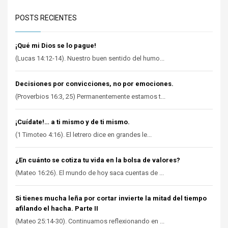
POSTS RECIENTES
¡Qué mi Dios se lo pague!
(Lucas 14:12-14). Nuestro buen sentido del humo...
Decisiones por convicciones, no por emociones.
(Proverbios 16:3, 25) Permanentemente estamos t...
¡Cuídate!… a ti mismo y de ti mismo.
(1 Timoteo 4:16). El letrero dice en grandes le...
¿En cuánto se cotiza tu vida en la bolsa de valores?
(Mateo 16:26). El mundo de hoy saca cuentas de ...
Si tienes mucha leña por cortar invierte la mitad del tiempo
afilando el hacha. Parte II
(Mateo 25:14-30). Continuamos reflexionando en ...