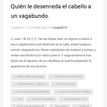
Quién le desenreda el cabello a
un vagabundo.
DOMINGO, 12 OCTUBRE 2025
POR
DONIZETTI
(1 Juan 1:8-10; 2:1). Tal vez hayas visto en alguna ocasión a
esos vagabundos que duermen en la calle, visten harapos,
comen desperdicios, llevan cantidades de maletas y bolsas y
andan escoltados por varios perros. Y seguramente te has
fijado en el aspecto de su cabellera, la cual ha adquirido la
apariencia de una enorme
CABELLERA ENREDADA
CONFESIÓN DE PECADOS
DESENREDAR EL CABELLO
DEVOCIONALES
DEVOCIONALES CRISTIANOS
DEVOCIONALES EN PIJAMA
DIOS
DONIZETTI BARRIOS
ESTUDIOS BÍBLICOS
EXCELENCIA ESPIRITUAL
JESUCRISTO
LA BIBLIA