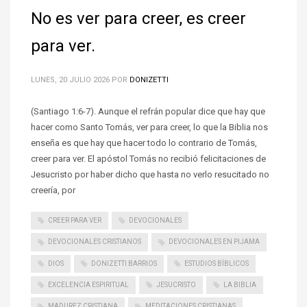
No es ver para creer, es creer
para ver.
LUNES, 20 JULIO 2026
POR
DONIZETTI
(Santiago 1:6-7). Aunque el refrán popular dice que hay que
hacer como Santo Tomás, ver para creer, lo que la Biblia nos
enseña es que hay que hacer todo lo contrario de Tomás,
creer para ver. El apóstol Tomás no recibió felicitaciones de
Jesucristo por haber dicho que hasta no verlo resucitado no
creería, por
CREER PARA VER
DEVOCIONALES
DEVOCIONALES CRISTIANOS
DEVOCIONALES EN PIJAMA
DIOS
DONIZETTI BARRIOS
ESTUDIOS BÍBLICOS
EXCELENCIA ESPIRITUAL
JESUCRISTO
LA BIBLIA
MADUREZ CRISTIANA
MEDITACIONES CRISTIANAS