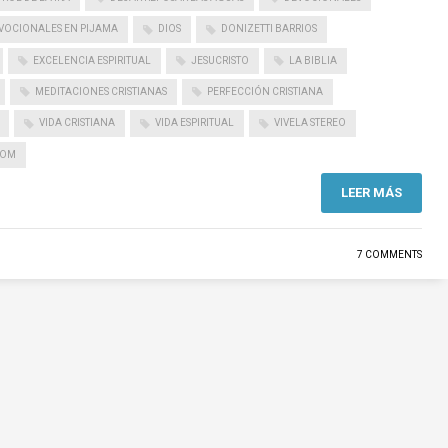
VOCIONALES EN PIJAMA
DIOS
DONIZETTI BARRIOS
EXCELENCIA ESPIRITUAL
JESUCRISTO
LA BIBLIA
MEDITACIONES CRISTIANAS
PERFECCIÓN CRISTIANA
VIDA CRISTIANA
VIDA ESPIRITUAL
VIVELA STEREO
COM
LEER MÁS
7 COMMENTS