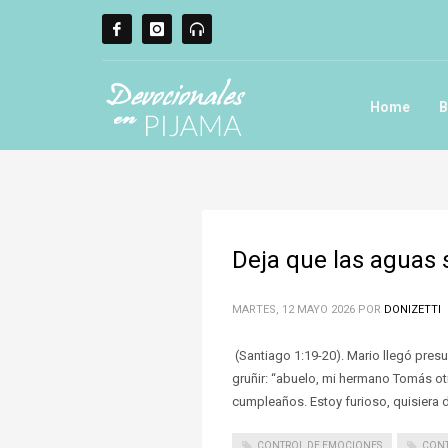
Home
B
Deja que las aguas 
MARTES, 12 MAYO 2026
POR
DONIZETTI
(Santiago 1:19-20). Mario llegó pre
gruñir: “abuelo, mi hermano Tomás ot
cumpleaños. Estoy furioso, quisiera 
CONTROL DE EMOCIONES
CONT