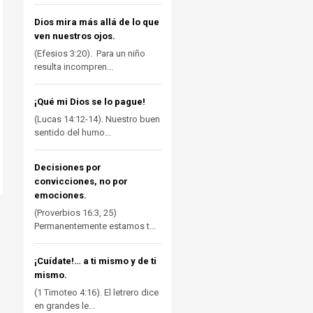
Dios mira más allá de lo que
ven nuestros ojos.
(Efesios 3:20). Para un niño
resulta incompren...
¡Qué mi Dios se lo pague!
(Lucas 14:12-14). Nuestro buen
sentido del humo...
Decisiones por
convicciones, no por
emociones.
(Proverbios 16:3, 25)
Permanentemente estamos t...
¡Cuídate!… a ti mismo y de ti
mismo.
(1 Timoteo 4:16). El letrero dice
en grandes le...