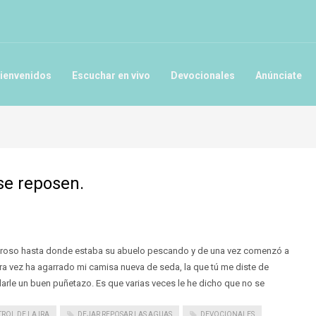
ienvenidos
Escuchar en vivo
Devocionales
Anúnciate
se reposen.
suroso hasta donde estaba su abuelo pescando y de una vez comenzó a
ra vez ha agarrado mi camisa nueva de seda, la que tú me diste de
darle un buen puñetazo. Es que varias veces le he dicho que no se
ROL DE LA IRA
DEJAR REPOSAR LAS AGUAS
DEVOCIONALES