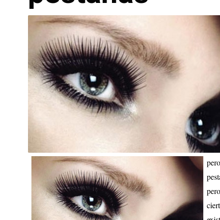
pero
pes
pero
cier
exis