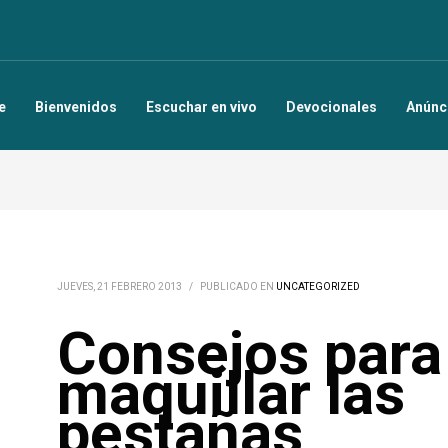
e
Bienvenidos
Escuchar en vivo
Devocionales
Anúnc
JUEVES, 21 FEBRERO 2013
/
PUBLICADO EN
UNCATEGORIZED
Consejos para
maquillar las
pestañas