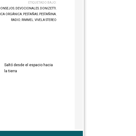
ETIQUETADO BAJO:
CONSEJOS
,
DEVOCIONALES
,
DONIZETTI
,
ICA ORGÁNICA
,
PESTAÑAS
,
PESTAÑINA
,
RADIO
,
RIMMEL
,
VIVELA STEREO
Saltó desde el espacio hacia
la tierra