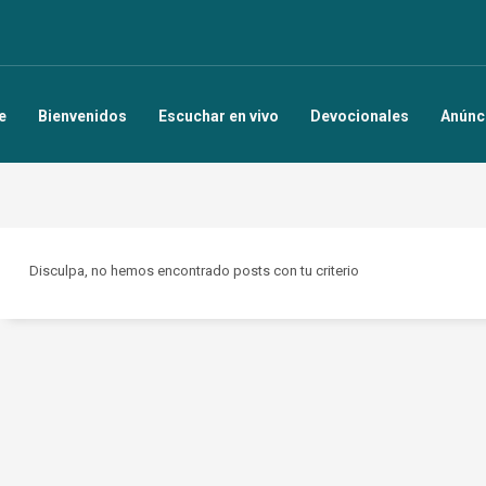
e
Bienvenidos
Escuchar en vivo
Devocionales
Anúnc
Disculpa, no hemos encontrado posts con tu criterio