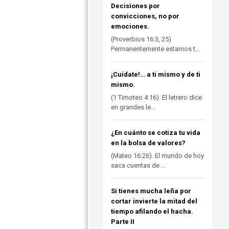
Decisiones por
convicciones, no por
emociones.
(Proverbios 16:3, 25)
Permanentemente estamos t...
¡Cuídate!… a ti mismo y de ti
mismo.
(1 Timoteo 4:16). El letrero dice
en grandes le...
¿En cuánto se cotiza tu vida
en la bolsa de valores?
(Mateo 16:26). El mundo de hoy
saca cuentas de ...
Si tienes mucha leña por
cortar invierte la mitad del
tiempo afilando el hacha.
Parte II