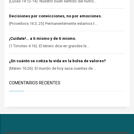
(Lucas 14:12-14). Nuestro buen sentido del humo...
Decisiones por convicciones, no por emociones.
(Proverbios 16:3, 25) Permanentemente estamos t...
¡Cuídate!… a ti mismo y de ti mismo.
(1 Timoteo 4:16). El letrero dice en grandes le...
¿En cuánto se cotiza tu vida en la bolsa de valores?
(Mateo 16:26). El mundo de hoy saca cuentas de ...
COMENTARIOS RECIENTES