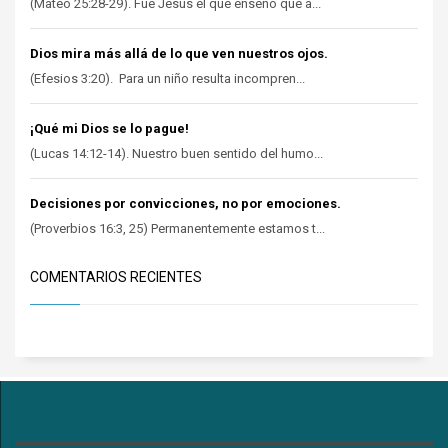
(Mateo 25:28-29). Fue Jesús el que enseñó que a...
Dios mira más allá de lo que ven nuestros ojos.
(Efesios 3:20). Para un niño resulta incompren...
¡Qué mi Dios se lo pague!
(Lucas 14:12-14). Nuestro buen sentido del humo...
Decisiones por convicciones, no por emociones.
(Proverbios 16:3, 25) Permanentemente estamos t...
COMENTARIOS RECIENTES