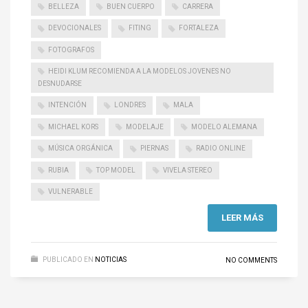
BELLEZA
BUEN CUERPO
CARRERA
DEVOCIONALES
FITING
FORTALEZA
FOTOGRAFOS
HEIDI KLUM RECOMIENDA A LA MODELOS JOVENES NO
DESNUDARSE
INTENCIÓN
LONDRES
MALA
MICHAEL KORS
MODELAJE
MODELO ALEMANA
MÚSICA ORGÁNICA
PIERNAS
RADIO ONLINE
RUBIA
TOP MODEL
VIVELA STEREO
VULNERABLE
LEER MÁS
PUBLICADO EN
NOTICIAS
NO COMMENTS