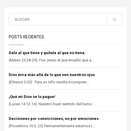
POSTS RECIENTES
Dale al que tiene y quítale al que no tiene.
(Mateo 25:28-29). Fue Jesús el que enseñó que a...
Dios mira más allá de lo que ven nuestros ojos.
(Efesios 3:20). Para un niño resulta incompren...
¡Qué mi Dios se lo pague!
(Lucas 14:12-14). Nuestro buen sentido del humo...
Decisiones por convicciones, no por emociones.
(Proverbios 16:3, 25) Permanentemente estamos t...