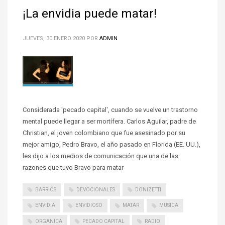
¡La envidia puede matar!
JUEVES, 30 ENERO 2020
POR
ADMIN
Considerada 'pecado capital', cuando se vuelve un trastorno
mental puede llegar a ser mortífera. Carlos Aguilar, padre de
Christian, el joven colombiano que fue asesinado por su
mejor amigo, Pedro Bravo, el año pasado en Florida (EE. UU.),
les dijo a los medios de comunicación que una de las
razones que tuvo Bravo para matar
BARRIOS
DEVOCIONALES
DONIZETTI
ENVIDIA
ENVIDIOSO
MATAR
MUSICA
ORGANICA
PECADO CAPITAL
RADIO