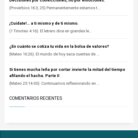
Decisiones por convicciones, no por emociones.
(Proverbios 16:3, 25) Permanentemente estamos t...
¡Cuídate!… a ti mismo y de ti mismo.
(1 Timoteo 4:16). El letrero dice en grandes le...
¿En cuánto se cotiza tu vida en la bolsa de valores?
(Mateo 16:26). El mundo de hoy saca cuentas de ...
Si tienes mucha leña por cortar invierte la mitad del tiempo
afilando el hacha. Parte II
(Mateo 25:14-30). Continuamos reflexionando en ...
COMENTARIOS RECIENTES