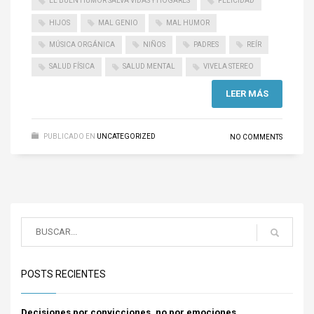
EL BUEN HUMOR SALVA VIDAS Y HOGARES
FELICIDAD
HIJOS
MAL GENIO
MAL HUMOR
MÚSICA ORGÁNICA
NIÑOS
PADRES
REÍR
SALUD FÍSICA
SALUD MENTAL
VIVELA STEREO
LEER MÁS
PUBLICADO EN
UNCATEGORIZED
NO COMMENTS
POSTS RECIENTES
Decisiones por convicciones, no por emociones.