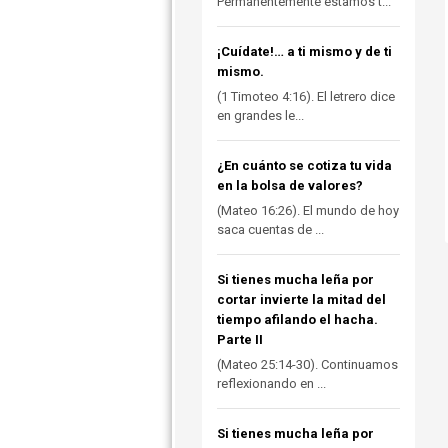
Permanentemente estamos t...
¡Cuídate!… a ti mismo y de ti
mismo.
(1 Timoteo 4:16). El letrero dice
en grandes le...
¿En cuánto se cotiza tu vida
en la bolsa de valores?
(Mateo 16:26). El mundo de hoy
saca cuentas de ...
Si tienes mucha leña por
cortar invierte la mitad del
tiempo afilando el hacha.
Parte II
(Mateo 25:14-30). Continuamos
reflexionando en ...
Si tienes mucha leña por