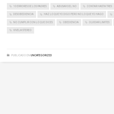
10 ERRORES DE LOS PADRES
ABUSAR DEL NO
CONTAR HASTA TRES
DESOBEDIENCIA
HAZ LO QUE YO DIGO PERO NO LO QUE YO HAGO
NO CUMPLIR CON LO QUE DICES
OBEDIENCIA
OLVIDAR LIMITES
VIVELA STEREO
PUBLICADO EN
UNCATEGORIZED