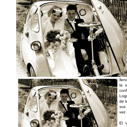
llen
la s
con
Log
de 
sus 
vez 
El 