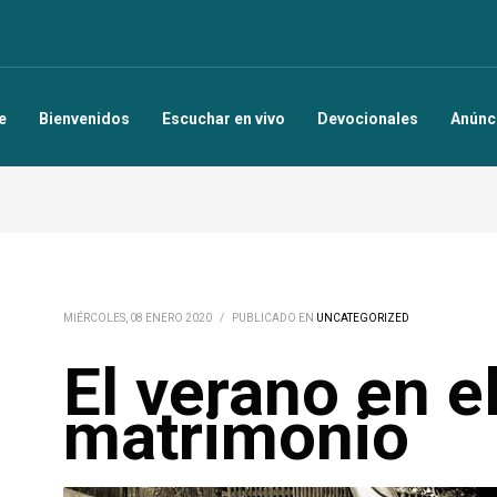
e
Bienvenidos
Escuchar en vivo
Devocionales
Anúnc
MIÉRCOLES, 08 ENERO 2020
/
PUBLICADO EN
UNCATEGORIZED
El verano en e
matrimonio