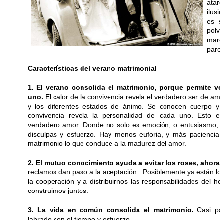
ata
ilu
es 
polv
marc
pare
Características del verano matrimonial
1. El verano consolida el matrimonio, porque permite v
uno.
El calor de la convivencia revela el verdadero ser de 
y los diferentes estados de ánimo. Se conocen cuerpo y 
convivencia revela la personalidad de cada uno. Esto e
verdadero amor. Donde no solo es emoción, o entusiasmo, s
disculpas y esfuerzo. Hay menos euforia, y más paciencia
matrimonio lo que conduce a la madurez del amor.
2. El mutuo conocimiento ayuda a evitar los roses, aho
reclamos dan paso a la aceptación. Posiblemente ya están lo
la cooperación y a distribuirnos las responsabilidades del
construimos juntos.
3. La vida en común consolida el matrimonio.
Casi pa
labrado con el tiempo y esfuerzo.