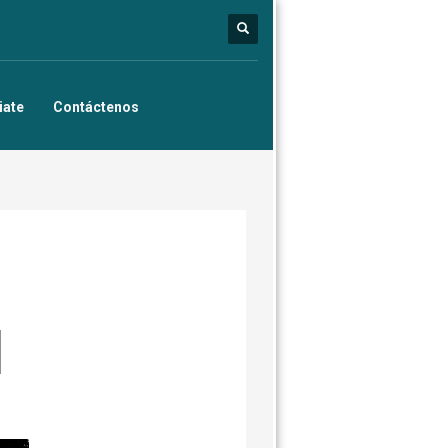
iate
Contáctenos
l