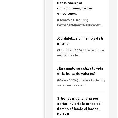
Decisiones por
convicciones, no por
emociones.
(Proverbios 16:3, 25)
Permanentemente estamos t...
¡Cuídate!… a ti mismo y de ti
mismo.
(1 Timoteo 4:16). El letrero dice
en grandes le...
¿En cuánto se cotiza tu vida
en la bolsa de valores?
(Mateo 16:26). El mundo de hoy
saca cuentas de ...
Si tienes mucha leña por
cortar invierte la mitad del
tiempo afilando el hacha.
Parte II