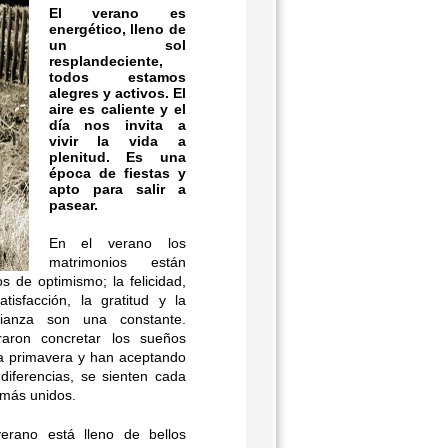
El verano es
energético, lleno de
un sol
resplandeciente,
todos estamos
alegres y activos. El
aire es caliente y el
día nos invita a
vivir la vida a
plenitud. Es una
época de fiestas y
apto para salir a
pasear.
En el verano los
matrimonios están
os de optimismo; la felicidad,
atisfacción, la gratitud y la
fianza son una constante.
raron concretar los sueños
la primavera y han aceptando
diferencias, se sienten cada
más unidos.
verano está lleno de bellos