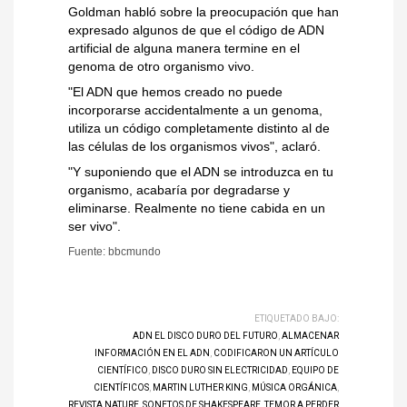
Goldman habló sobre la preocupación que han
expresado algunos de que el código de ADN
artificial de alguna manera termine en el
genoma de otro organismo vivo.
"El ADN que hemos creado no puede
incorporarse accidentalmente a un genoma,
utiliza un código completamente distinto al de
las células de los organismos vivos", aclaró.
"Y suponiendo que el ADN se introduzca en tu
organismo, acabaría por degradarse y
eliminarse. Realmente no tiene cabida en un
ser vivo".
Fuente: bbcmundo
ETIQUETADO BAJO:
ADN EL DISCO DURO DEL FUTURO
,
ALMACENAR
INFORMACIÓN EN EL ADN
,
CODIFICARON UN ARTÍCULO
CIENTÍFICO
,
DISCO DURO SIN ELECTRICIDAD
,
EQUIPO DE
CIENTÍFICOS
,
MARTIN LUTHER KING
,
MÚSICA ORGÁNICA
,
REVISTA NATURE
,
SONETOS DE SHAKESPEARE
,
TEMOR A PERDER