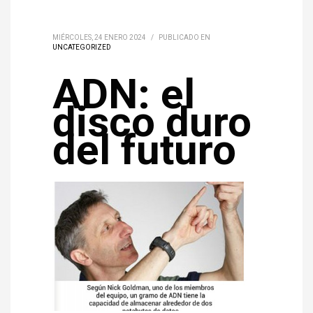
MIÉRCOLES, 24 ENERO 2024
/
PUBLICADO EN
UNCATEGORIZED
ADN: el
disco duro
del futuro