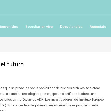
ienvenidos
Escuchar en vivo
Devocionales
Anúnciate
el futuro
 los que se preocupa por la posibilidad de que sus archivos se pierdan
tantes cambios tecnológicos, un equipo de científicos le ofrece una
cenarlos en moléculas de ADN. Los investigadores, del Instituto Europeo
ica (IEB), con sede en Inglaterra, demostraron que es posible guardar
es y