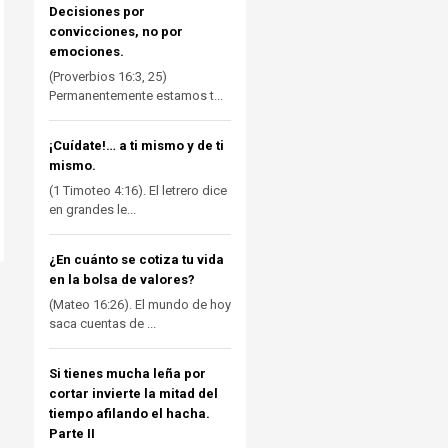
Decisiones por
convicciones, no por
emociones.
(Proverbios 16:3, 25)
Permanentemente estamos t...
¡Cuídate!… a ti mismo y de ti
mismo.
(1 Timoteo 4:16). El letrero dice
en grandes le...
¿En cuánto se cotiza tu vida
en la bolsa de valores?
(Mateo 16:26). El mundo de hoy
saca cuentas de ...
Si tienes mucha leña por
cortar invierte la mitad del
tiempo afilando el hacha.
Parte II