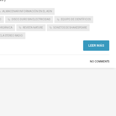
ALMACENAR INFORMACIÓN EN EL ADN
O
DISCO DURO SIN ELECTRICIDAD
EQUIPO DE CIENTÍFICOS
ORGÁNICA
REVISTA NATURE
SONETOS DE SHAKESPEARE
ELA STEREO RADIO
LEER MÁS
NO COMMENTS