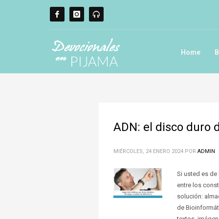
Home
B
ADN: el disco duro d
MIÉRCOLES, 24 ENERO 2024
POR
ADMIN
Si usted es de
entre los cons
solución: alma
de Bioinformát
textos, imágen