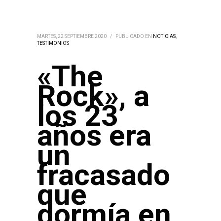
MARTES, 22 SEPTIEMBRE 2020
/
PUBLICADO EN
NOTICIAS
,
TESTIMONIOS
«The
Rock», a
los 23
años era
un
fracasado
que
dormía en