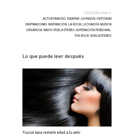
ETIQUETADO BAJO:
ACTOR FAMOSO
,
DWAYNE JOHNSON
,
HISTORIAS
INSPIRADORAS
,
INSPIRACIÓN
,
LA ROCA
,
LUCHADOR
,
MÚSICA
ORGÁNICA
,
RADIO VÍVELA STEREO
,
SUPERACIÓN PERSONAL
,
THE ROCK
,
VIVELA STEREO
Lo que puede leer después
Trucos para restarle edad a tu pelo