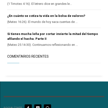
(1 Timoteo 4:16). El letrero dice en grandes le...
¿En cuánto se cotiza tu vida en la bolsa de valores?
(Mateo 16:26). El mundo de hoy saca cuentas de ...
Si tienes mucha leña por cortar invierte la mitad del tiempo
afilando el hacha. Parte II
(Mateo 25:14-30). Continuamos reflexionando en ...
COMENTARIOS RECIENTES
SOCIALÍZATE