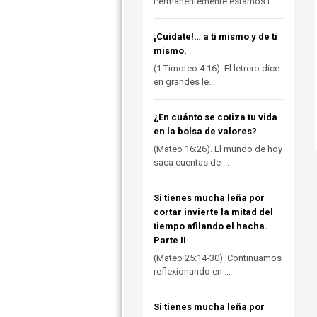
Permanentemente estamos t...
¡Cuídate!… a ti mismo y de ti
mismo.
(1 Timoteo 4:16). El letrero dice
en grandes le...
¿En cuánto se cotiza tu vida
en la bolsa de valores?
(Mateo 16:26). El mundo de hoy
saca cuentas de ...
Si tienes mucha leña por
cortar invierte la mitad del
tiempo afilando el hacha.
Parte II
(Mateo 25:14-30). Continuamos
reflexionando en ...
Si tienes mucha leña por