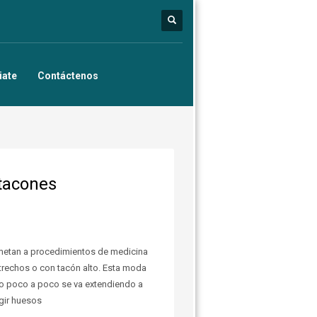
iate
Contáctenos
 tacones
metan a procedimientos de medicina
trechos o con tacón alto. Esta moda
o poco a poco se va extendiendo a
gir huesos