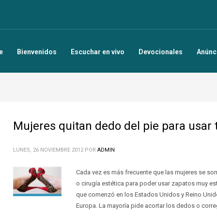
e
Bienvenidos
Escuchar en vivo
Devocionales
Anúnc
Mujeres quitan dedo del pie para usar
LUNES, 26 NOVIEMBRE 2012
POR
ADMIN
Cada vez es más frecuente que las mujeres se so
o cirugía estética para poder usar zapatos muy es
que comenzó en los Estados Unidos y Reino Unid
Europa. La mayoría pide acortar los dedos o corre