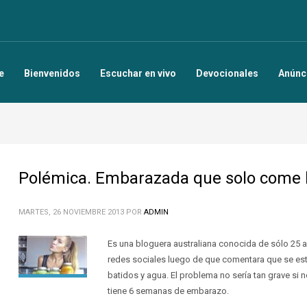
e
Bienvenidos
Escuchar en vivo
Devocionales
Anúnc
Polémica. Embarazada que solo come b
MARTES, 26 NOVIEMBRE 2013
POR
ADMIN
Es una bloguera australiana conocida de sólo 25 añ
redes sociales luego de que comentara que se est
batidos y agua. El problema no sería tan grave si 
tiene 6 semanas de embarazo.