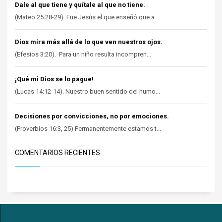
Dale al que tiene y quítale al que no tiene.
(Mateo 25:28-29). Fue Jesús el que enseñó que a...
Dios mira más allá de lo que ven nuestros ojos.
(Efesios 3:20). Para un niño resulta incompren...
¡Qué mi Dios se lo pague!
(Lucas 14:12-14). Nuestro buen sentido del humo...
Decisiones por convicciones, no por emociones.
(Proverbios 16:3, 25) Permanentemente estamos t...
COMENTARIOS RECIENTES