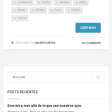
CONMUEVE
FOTOS
MUNDO
NIÑO
PERRO
STEREO
THEO
TIERNO
VIVELA
LEER MÁS
PUBLICADO EN
UNCATEGORIZED
NO COMMENTS
POSTS RECIENTES
Dios mira más allá de lo que ven nuestros ojos.
(Efesios 3:20). Para un niño resulta incompren...