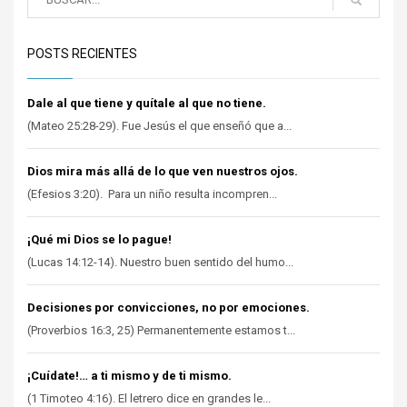
POSTS RECIENTES
Dale al que tiene y quítale al que no tiene.
(Mateo 25:28-29). Fue Jesús el que enseñó que a...
Dios mira más allá de lo que ven nuestros ojos.
(Efesios 3:20). Para un niño resulta incompren...
¡Qué mi Dios se lo pague!
(Lucas 14:12-14). Nuestro buen sentido del humo...
Decisiones por convicciones, no por emociones.
(Proverbios 16:3, 25) Permanentemente estamos t...
¡Cuídate!… a ti mismo y de ti mismo.
(1 Timoteo 4:16). El letrero dice en grandes le...