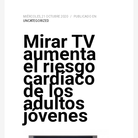
MIÉRCOLES, 21 OCTUBRE 2020
/
PUBLICADO EN
UNCATEGORIZED
Mirar TV
aumenta
el riesgo
cardíaco
de los
adultos
jóvenes