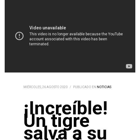
MIÉRCOLES, 26 AGOSTO 2020
/
PUBLICADO EN
NOTICIAS
¡Increíble!
Un tigre
salva a su