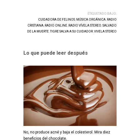
ETIQUETADO BAJO:
CUIDADORA DE FELINOS
,
MÚSICA ORGÁNICA
,
RADIO
CRISTIANA
,
RADIO ONLINE
,
RADIO VÍVELA STEREO
,
SALVADO
DE LA MUERTE
,
TIGRE SALVA A SU CUIDADOR
,
VIVELA STEREO
Lo que puede leer después
No, no produce acné y baja el colesterol. Mira diez
beneficios del chocolate.