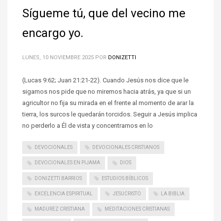
Sígueme tú, que del vecino me
encargo yo.
LUNES, 10 NOVIEMBRE 2025
POR
DONIZETTI
(Lucas 9:62; Juan 21:21-22). Cuando Jesús nos dice que le
sigamos nos pide que no miremos hacia atrás, ya que si un
agricultor no fija su mirada en el frente al momento de arar la
tierra, los surcos le quedarán torcidos. Seguir a Jesús implica
no perderlo a Él de vista y concentrarnos en lo
DEVOCIONALES
DEVOCIONALES CRISTIANOS
DEVOCIONALES EN PIJAMA
DIOS
DONIZETTI BARRIOS
ESTUDIOS BÍBLICOS
EXCELENCIA ESPIRITUAL
JESUCRISTO
LA BIBLIA
MADUREZ CRISTIANA
MEDITACIONES CRISTIANAS