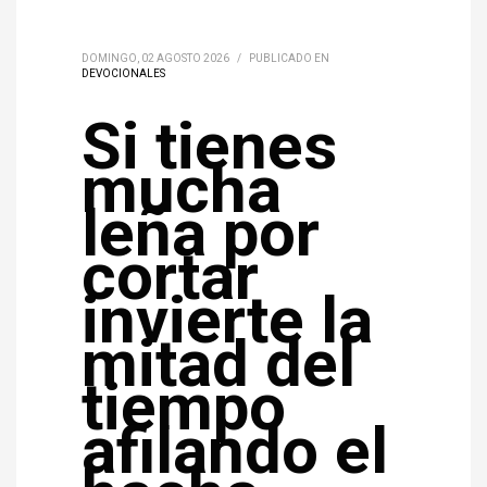
DOMINGO, 02 AGOSTO 2026
/
PUBLICADO EN
DEVOCIONALES
Si tienes
mucha
leña por
cortar
invierte la
mitad del
tiempo
afilando el