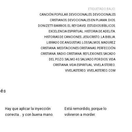
ETIQUETADO BAJO:
CANCIÓN POPULAR
,
DEVOCIONALES
,
DEVOCIONALES
CRISTIANOS
,
DEVOCIONALES EN PIJAMA
,
DIOS
,
DONIZETTI BARRIOS
,
EL REY DAVID
,
ESTUDIOS BÍBLICOS
,
EXCELENCIA ESPIRITUAL
,
HISTORIA DE ADELITA
,
HISTORIAS DE CANCIONES
,
JESUCRISTO
,
LA BIBLIA
,
LIBRADO DE ANGUSTIAS
,
LOS SALMOS
,
MADUREZ
CRISTIANA
,
MEDITACIONES CRISTIANAS
,
PERFECCIÓN
CRISTIANA
,
RADIO CRISTIANA
,
REFLEXIONES
,
SACADO
DEL POZO
,
SALMO 40
,
SALVADO POR DIOS
,
VIDA
CRISTIANA
,
VIDA ESPIRITUAL
,
VIVELA STEREO
,
VIVELASTEREO
,
VIVELASTEREO.COM
ués
Hay que aplicar la inyección
Está remordido, porque lo
correcta… y con buena mano.
volvieron a morder.