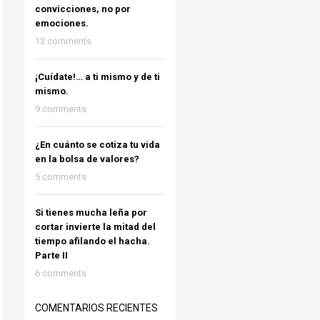
convicciones, no por
emociones.
13 comments
¡Cuídate!… a ti mismo y de ti
mismo.
9 comments
¿En cuánto se cotiza tu vida
en la bolsa de valores?
5 comments
Si tienes mucha leña por
cortar invierte la mitad del
tiempo afilando el hacha.
Parte II
6 comments
COMENTARIOS RECIENTES