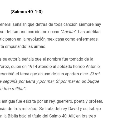
(
Salmos 40: 1-3
).
eneral señalan que detrás de toda canción siempre hay
caso del famoso corrido mexicano
“Adelita”.
Las adelitas
rticiparon en la revolución mexicana como enfermeras,
sta empuñando las armas.
e su autoría señala que el nombre fue tomado de la
érez, quien en 1914 atendió al soldado herido Antonio
e escribió el tema que en uno de sus apartes dice:
Si mi
la seguiría por tierra y por mar. Si por mar en un buque
n tren militar”.
ntigua fue escrita por un rey, guerrero, poeta y profeta,
más de tres mil años. Se trata del rey David y su trabajo
a Biblia bajo el título del Salmo 40. Allí, en los tres