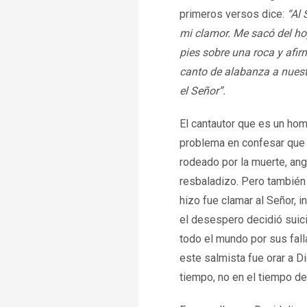
primeros versos dice:
“Al 
mi clamor. Me sacó del ho
pies sobre una roca y afi
canto de alabanza a nuest
el Señor”.
El cantautor que es un hom
problema en confesar que e
rodeado por la muerte, an
resbaladizo. Pero también 
hizo fue clamar al Señor, i
el desespero decidió suici
todo el mundo por sus falla
este salmista fue orar a Di
tiempo, no en el tiempo del