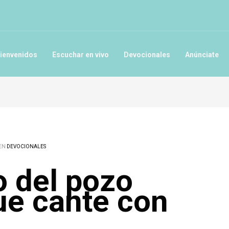
ienvenidos
Escuchar en vivo
Devocionales
Anúnciate
 EN
DEVOCIONALES
 del pozo
ue cante con