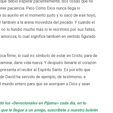
e que debió esperar pacientemente, dos cosas que no
 tener paciencia. Pero Como Dios nunca llega ni
ó a su auxilio en el momento justo y lo sacó de ese hoyo,
 también a la arena movediza del pecado. Y cuando el
o lo hundió mucho más ni le recriminó por sus faltas,
amorosa, lo cual significa también en sentido figurado
ca firme, lo cual es símbolo de estar en Cristo, para de
minar, darle vida nueva. Y después llenarle el corazón
resenta el recibir al Espíritu Santo. Es por ello que
de David ha servido de ejemplo, de testimonio, a
l mundo entero para que se acerquen a Dios y sean
ndo los «Devocionales en Pijama» cada día, en tu
 que le llegue a un amigo, suscríbete a nuestro boletín