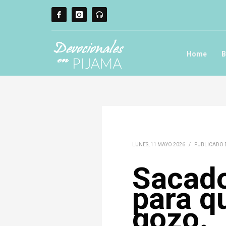
Home
B
LUNES, 11 MAYO 2026
/
PUBLICADO
Sacado
para q
gozo.