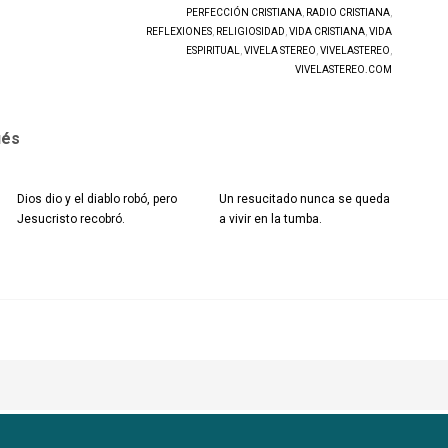
PERFECCIÓN CRISTIANA
,
RADIO CRISTIANA
,
REFLEXIONES
,
RELIGIOSIDAD
,
VIDA CRISTIANA
,
VIDA
ESPIRITUAL
,
VIVELA STEREO
,
VIVELASTEREO
,
VIVELASTEREO.COM
ués
Dios dio y el diablo robó, pero
Un resucitado nunca se queda
Jesucristo recobró.
a vivir en la tumba.