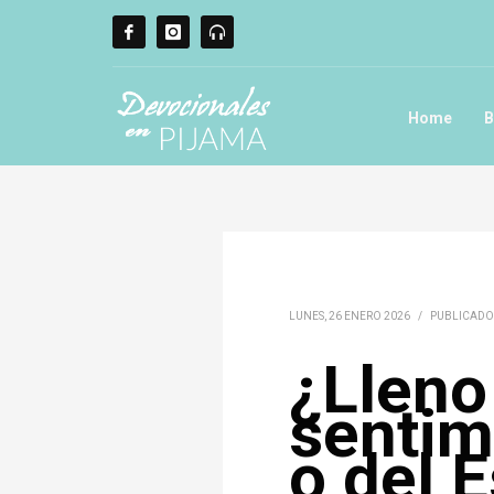
Home
B
LUNES, 26 ENERO 2026
/
PUBLICADO
¿Lleno
sentim
o del E