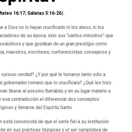
ateo 16:17; Gálatas 5:16-26
).
ue a Dios no lo hayan crucificado ni los ateos, ni los
pecadores de su época, sino sus “santos ministros” que
esiásticos y que gozaban de un gran prestigio como
ía, maestros, escritores, conferencistas, consejeros y
é curioso verdad? ¿Y por qué le tomaron tanto odio a
al gobernador romano que lo crucificara? ¿Qué les hizo
eran liberar al asesino Barrabás y en su lugar matarlo a
 esa contradicción el diferenciar dos conceptos:
igioso y llenarse del Espíritu Santo.
n está convencida de que el serle fiel a su institución
nte en sus prácticas litúrgicas y el ser cumplidora de