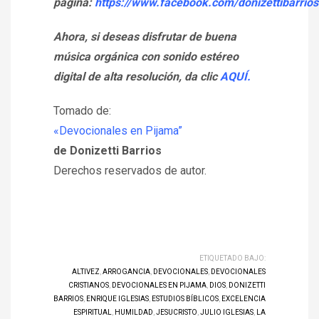
página:
https://www.facebook.com/donizettibarrios
Ahora, si deseas disfrutar de buena
música orgánica con sonido estéreo
digital de alta resolución, da clic
AQUÍ.
Tomado de:
«Devocionales en Pijama”
de Donizetti Barrios
Derechos reservados de autor.
ETIQUETADO BAJO:
ALTIVEZ
,
ARROGANCIA
,
DEVOCIONALES
,
DEVOCIONALES
CRISTIANOS
,
DEVOCIONALES EN PIJAMA
,
DIOS
,
DONIZETTI
BARRIOS
,
ENRIQUE IGLESIAS
,
ESTUDIOS BÍBLICOS
,
EXCELENCIA
ESPIRITUAL
,
HUMILDAD
,
JESUCRISTO
,
JULIO IGLESIAS
,
LA