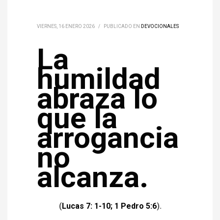
VIERNES, 16 ENERO 2026
/
PUBLICADO EN
DEVOCIONALES
La
humildad
abraza lo
que la
arrogancia
no
alcanza.
(
Lucas 7: 1-10; 1 Pedro 5:6
).