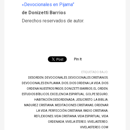
«Devocionales en Pijama”
de Donizetti Barrios
Derechos reservados de autor.
Pin It
ETIQUETADO BAJO:
DESORDEN
,
DEVOCIONALES
,
DEVOCIONALES CRISTIANOS
,
DEVOCIONALES EN PIJAMA
,
DIOS
,
DIOS ORDENA LA VIDA
,
DIOS
ORDENA NUESTROS PASOS
,
DONIZETTI BARRIOS
,
EL ORDEN
,
ESTUDIOS BÍBLICOS
,
EXCELENCIA ESPIRITUAL
,
GOLPE SEGURO
,
HABITACIÓN DESORDENADA
,
JESUCRISTO
,
LA BIBLIA
,
MADUREZ CRISTIANA
,
MEDITACIONES CRISTIANAS
,
ORDENAR
LA VIDA
,
PERFECCIÓN CRISTIANA
,
RADIO CRISTIANA
,
REFLEXIONES
,
VIDA CRISTIANA
,
VIDA ESPIRITUAL
,
VIDA
ORDENADA
,
VIVELA STEREO
,
VIVELASTEREO
,
VIVELASTEREO.COM