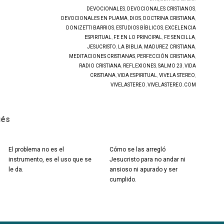
DEVOCIONALES
,
DEVOCIONALES CRISTIANOS
,
DEVOCIONALES EN PIJAMA
,
DIOS
,
DOCTRINA CRISTIANA
,
DONIZETTI BARRIOS
,
ESTUDIOS BÍBLICOS
,
EXCELENCIA
ESPIRITUAL
,
FE EN LO PRINCIPAL
,
FE SENCILLA
,
JESUCRISTO
,
LA BIBLIA
,
MADUREZ CRISTIANA
,
MEDITACIONES CRISTIANAS
,
PERFECCIÓN CRISTIANA
,
RADIO CRISTIANA
,
REFLEXIONES
,
SALMO 23
,
VIDA
CRISTIANA
,
VIDA ESPIRITUAL
,
VIVELA STEREO
,
VIVELASTEREO
,
VIVELASTEREO.COM
ués
El problema no es el
Cómo se las arregló
instrumento, es el uso que se
Jesucristo para no andar ni
le da.
ansioso ni apurado y ser
cumplido.