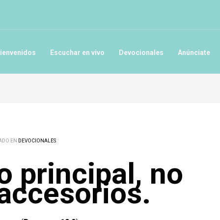
ienvenidos
Escuchar en vivo
Devocionales
Anúnciate
ADO EN
DEVOCIONALES
o principal, no
 accesorios.