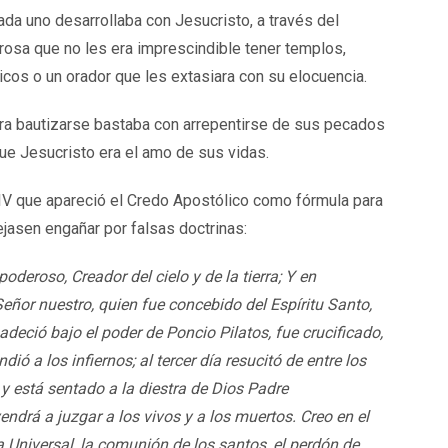
ada uno desarrollaba con Jesucristo, a través del
gorosa que no les era imprescindible tener templos,
cos o un orador que les extasiara con su elocuencia.
ara bautizarse bastaba con arrepentirse de sus pecados
ue Jesucristo era el amo de sus vidas.
 IV que apareció el Credo Apostólico como fórmula para
ejasen engañar por falsas doctrinas:
deroso, Creador del cielo y de la tierra; Y en
Señor nuestro, quien fue concebido del Espíritu Santo,
adeció bajo el poder de Poncio Pilatos, fue crucificado,
ió a los infiernos; al tercer día resucitó de entre los
 y está sentado a la diestra de Dios Padre
drá a juzgar a los vivos y a los muertos. Creo en el
ia Universal, la comunión de los santos, el perdón de