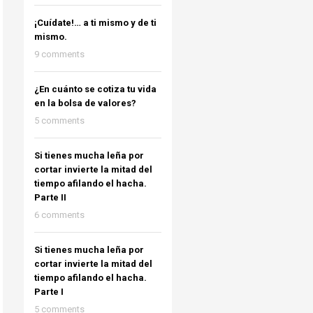
¡Cuídate!… a ti mismo y de ti
mismo.
9 comments
¿En cuánto se cotiza tu vida
en la bolsa de valores?
5 comments
Si tienes mucha leña por
cortar invierte la mitad del
tiempo afilando el hacha.
Parte II
6 comments
Si tienes mucha leña por
cortar invierte la mitad del
tiempo afilando el hacha.
Parte I
5 comments