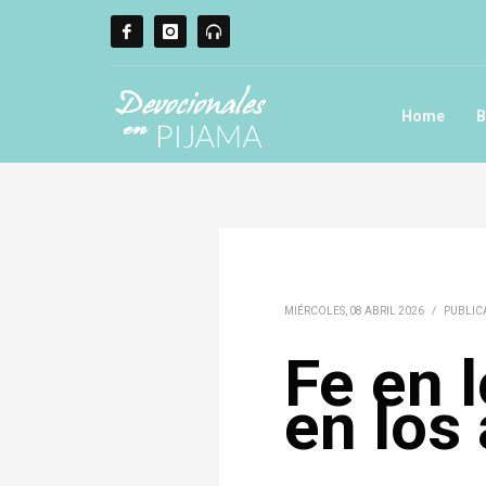
Home
B
MIÉRCOLES, 08 ABRIL 2026
/
PUBLIC
Fe en l
en los