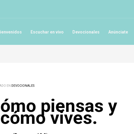
ienvenidos
Escuchar en vivo
Devocionales
Anúnciate
ADO EN
DEVOCIONALES
ómo piensas y
é cómo vives.