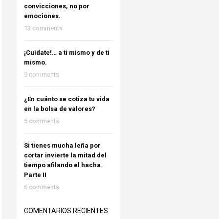
convicciones, no por
emociones.
13 comments
¡Cuídate!… a ti mismo y de ti
mismo.
9 comments
¿En cuánto se cotiza tu vida
en la bolsa de valores?
5 comments
Si tienes mucha leña por
cortar invierte la mitad del
tiempo afilando el hacha.
Parte II
6 comments
COMENTARIOS RECIENTES