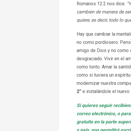
Romanos 12:2 nos dice:
“Y
cambien de manera de ser 
quiere, es decir,
todo lo qu
Hay que cambiar la mentali
no como pordiosero. Pens
amigo de Dios y no como 
desgraciado. Vivir en el a
como tonto. Amar la santida
como si tuviera un espírit
modernizar nuestra comput
2”
e instalándole el nuevo
Si quieres seguir recibie
correo electrónico, o para
gratuito en la parte supe
y país, nos permitirá esc