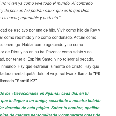
 no vivan ya como vive todo el mundo.
Al contrario,
y de pensar. Así podrán saber qué es lo que Dios
e es bueno, agradable y perfecto.”
dad de esclavo por una de hijo. Vivir como hijo de Rey y
ar como redimido y no como condenado. Actuar como
su enemigo. Hablar como agraciado y no como
mor de Dios y no en su ira. Razonar como sabio y no
d, por tener al Espíritu Santo, y no tolerar al pecado,
u inmundo. Hay que estrenar la mente de Cristo. Hay que
adora mental quitándole el viejo software llamado
“PK
 llamado
“Santifi K2”
.
ndo los «Devocionales en Pijama» cada día, en tu
 que le llegue a un amigo, suscríbete a nuestro boletín
rior derecha de esta página. Saber tu nombre, apellido
ribirte de manera personalizada y compartirte notas de