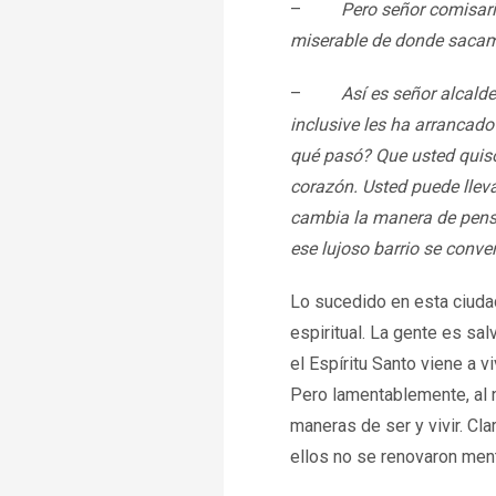
–
Pero señor comisari
miserable de donde sacam
–
Así es señor alcald
inclusive les ha arrancado
qué pasó? Que usted quiso 
corazón. Usted puede llevar
cambia la manera de pensa
ese lujoso barrio se convert
Lo sucedido en esta ciuda
espiritual. La gente es sa
el Espíritu Santo viene a v
Pero lamentablemente, al 
maneras de ser y vivir. Cl
ellos no se renovaron ment