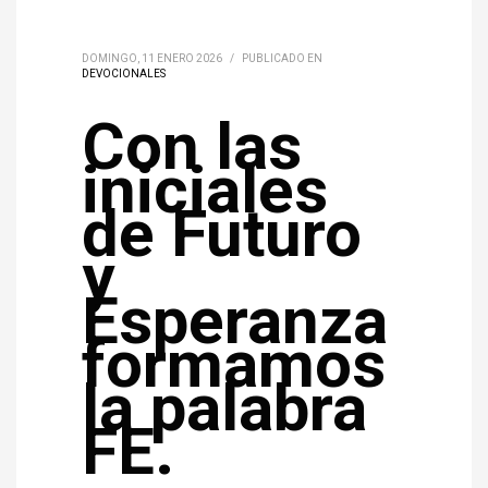
DOMINGO, 11 ENERO 2026
/
PUBLICADO EN
DEVOCIONALES
Con las
iniciales
de Futuro
y
Esperanza
formamos
la palabra
FE.