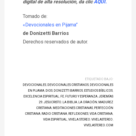
digital de alta resolución, da clic
AQUÍ.
Tomado de:
«Devocionales en Pijama”
de Donizetti Barrios
Derechos reservados de autor.
ETIQUETADO BAJO:
DEVOCIONALES
,
DEVOCIONALES CRISTIANOS
,
DEVOCIONALES
EN PIJAMA
,
DIOS
,
DONIZETTI BARRIOS
,
ESTUDIOS BÍBLICOS
,
EXCELENCIA ESPIRITUAL
,
FE
,
FUTURO Y ESPERANZA
,
JEREMÍAS
29
,
JESUCRISTO
,
LA BIBLIA
,
LA ORACIÓN
,
MADUREZ
CRISTIANA
,
MEDITACIONES CRISTIANAS
,
PERFECCIÓN
CRISTIANA
,
RADIO CRISTIANA
,
REFLEXIONES
,
VIDA CRISTIANA
,
VIDA ESPIRITUAL
,
VIVELA STEREO
,
VIVELASTEREO
,
VIVELASTEREO.COM