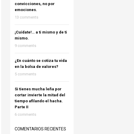
convicciones, no por
emociones.
13 comments
¡Cuídate!… a ti mismo y de ti
mismo.
9 comments
¿En cuánto se cotiza tu vida
en la bolsa de valores?
5 comments
Si tienes mucha leña por
cortar invierte la mitad del
tiempo afilando el hacha.
Parte II
6 comments
COMENTARIOS RECIENTES