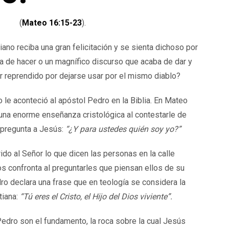
(
Mateo 16:15-23
).
iano reciba una gran felicitación y se sienta dichoso por
a de hacer o un magnífico discurso que acaba de dar y
r reprendido por dejarse usar por el mismo diablo?
o le aconteció al apóstol Pedro en la Biblia. En Mateo
una enorme enseñanza cristológica al contestarle de
l pregunta a Jesús:
“¿Y para ustedes quién soy yo?”
ido al Señor lo que dicen las personas en la calle
os confronta al preguntarles que piensan ellos de su
ro declara una frase que en teología se considera la
tiana:
“Tú eres el Cristo, el Hijo del Dios viviente”.
edro son el fundamento, la roca sobre la cual Jesús