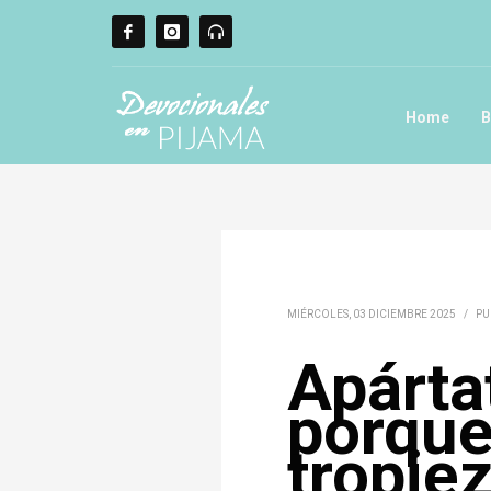
Home
B
MIÉRCOLES, 03 DICIEMBRE 2025
/
PU
Apárta
porque
tropie