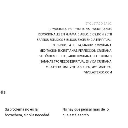
ETIQUETADO BAJO:
DEVOCIONALES
,
DEVOCIONALES CRISTIANOS
,
DEVOCIONALES EN PIJAMA
,
DIABLO
,
DIOS
,
DONIZETTI
BARRIOS
,
ESTUDIOS BÍBLICOS
,
EXCELENCIA ESPIRITUAL
,
JESUCRISTO
,
LA BIBLIA
,
MADUREZ CRISTIANA
,
MEDITACIONES CRISTIANAS
,
PERFECCIÓN CRISTIANA
,
PROPÓSITOS DE DIOS
,
RADIO CRISTIANA
,
REFLEXIONES
,
SATANÁS
,
TROPIEZOS ESPIRITUALES
,
VIDA CRISTIANA
,
VIDA ESPIRITUAL
,
VIVELA STEREO
,
VIVELASTEREO
,
VIVELASTEREO.COM
ués
Su problema no es la
No hay que pensar más de lo
borrachera, sino la necedad.
que está escrito.