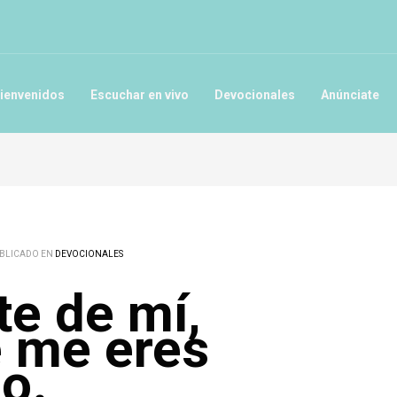
ienvenidos
Escuchar en vivo
Devocionales
Anúnciate
BLICADO EN
DEVOCIONALES
te de mí,
 me eres
zo.