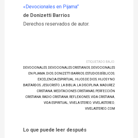
«Devocionales en Pijama”
de Donizetti Barrios
Derechos reservados de autor.
ETIQUETADO BAJO:
DEVOCIONALES
,
DEVOCIONALES CRISTIANOS
,
DEVOCIONALES
EN PIJAMA
,
DIOS
,
DONIZETTI BARRIOS
,
ESTUDIOS BÍBLICOS
,
EXCELENCIA ESPIRITUAL
,
HIJOS DE DIOS
,
HIJOS Y NO
BASTARDOS
,
JESUCRISTO
,
LA BIBLIA
,
LA DISCIPLINA
,
MADUREZ
CRISTIANA
,
MEDITACIONES CRISTIANAS
,
PERFECCIÓN
CRISTIANA
,
RADIO CRISTIANA
,
REFLEXIONES
,
VIDA CRISTIANA
,
VIDA ESPIRITUAL
,
VIVELA STEREO
,
VIVELASTEREO
,
VIVELASTEREO.COM
Lo que puede leer después