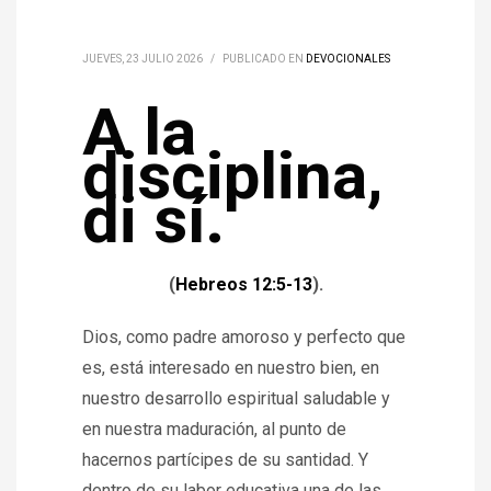
JUEVES, 23 JULIO 2026
/
PUBLICADO EN
DEVOCIONALES
A la
disciplina,
di sí.
(
Hebreos 12:5-13
).
Dios, como padre amoroso y perfecto que
es, está interesado en nuestro bien, en
nuestro desarrollo espiritual saludable y
en nuestra maduración, al punto de
hacernos partícipes de su santidad. Y
dentro de su labor educativa una de las